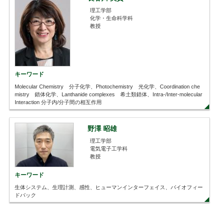
理工学部
化学・生命科学科
教授
キーワード
Molecular Chemistry 分子化学、Photochemistry 光化学、Coordination che
mistry 錯体化学、Lanthanide complexes 希土類錯体、Intra-/Inter-molecular
Interaction 分子内/分子間の相互作用
野澤 昭雄
理工学部
電気電子工学科
教授
キーワード
生体システム、生理計測、感性、ヒューマンインターフェイス、バイオフィー
ドバック