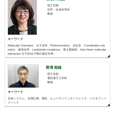
理工学部
化学・生命科学科
教授
キーワード
Molecular Chemistry 分子化学、Photochemistry 光化学、Coordination che
mistry 錯体化学、Lanthanide complexes 希土類錯体、Intra-/Inter-molecular
Interaction 分子内/分子間の相互作用
野澤 昭雄
理工学部
電気電子工学科
教授
キーワード
生体システム、生理計測、感性、ヒューマンインターフェイス、バイオフィー
ドバック