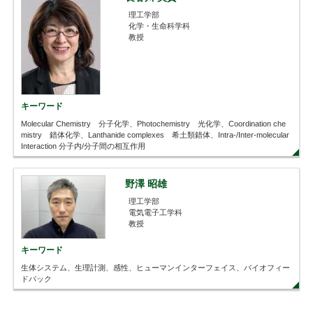
理工学部
化学・生命科学科
教授
キーワード
Molecular Chemistry 分子化学、Photochemistry 光化学、Coordination che
mistry 錯体化学、Lanthanide complexes 希土類錯体、Intra-/Inter-molecular
Interaction 分子内/分子間の相互作用
野澤 昭雄
理工学部
電気電子工学科
教授
キーワード
生体システム、生理計測、感性、ヒューマンインターフェイス、バイオフィー
ドバック